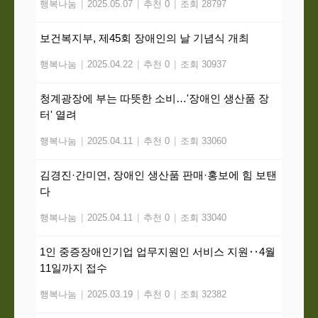
행복나눔
|
2025.05.07
|
추천 0
|
조회 28797
보건복지부, 제45회 장애인의 날 기념식 개최
행복나눔
|
2025.04.22
|
추천 0
|
조회 30937
청계광장에 부는 따뜻한 소비…'장애인 생산품 장
터' 열려
행복나눔
|
2025.04.11
|
추천 0
|
조회 33060
김경진·간미연, 장애인 생산품 판매·홍보에 힘 보탠
다
행복나눔
|
2025.04.11
|
추천 0
|
조회 33040
1인 중증장애인기업 업무지원인 서비스 지원‥4월
11일까지 접수
행복나눔
|
2025.03.19
|
추천 0
|
조회 32382