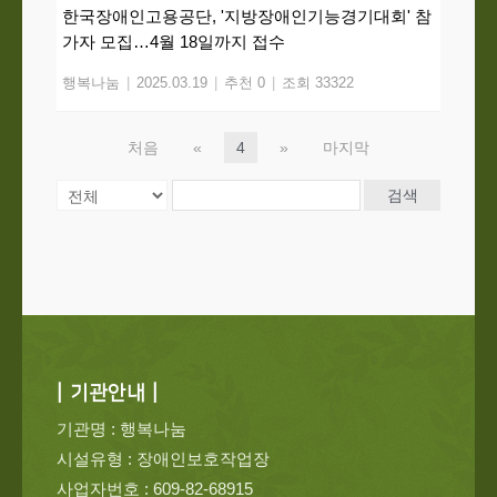
한국장애인고용공단, '지방장애인기능경기대회' 참
가자 모집…4월 18일까지 접수
행복나눔
|
2025.03.19
|
추천 0
|
조회 33322
처음
«
4
»
마지막
검색
| 기관안내 |
기관명 : 행복나눔
시설유형 : 장애인보호작업장
사업자번호 : 609-82-68915