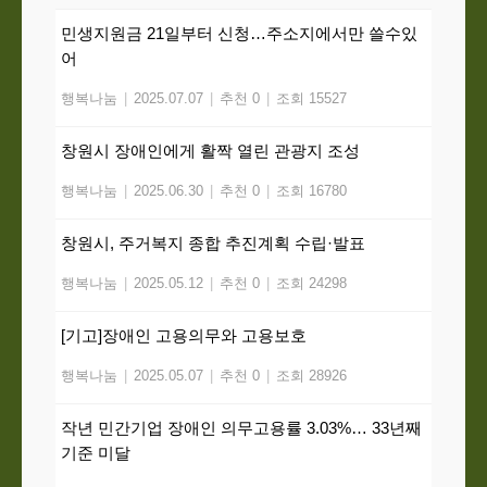
민생지원금 21일부터 신청…주소지에서만 쓸수있
어
행복나눔
|
2025.07.07
|
추천 0
|
조회 15527
창원시 장애인에게 활짝 열린 관광지 조성
행복나눔
|
2025.06.30
|
추천 0
|
조회 16780
창원시, 주거복지 종합 추진계획 수립·발표
행복나눔
|
2025.05.12
|
추천 0
|
조회 24298
[기고]장애인 고용의무와 고용보호
행복나눔
|
2025.05.07
|
추천 0
|
조회 28926
작년 민간기업 장애인 의무고용률 3.03%… 33년째
기준 미달