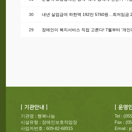
30
내년 실업급여 하한액 192만 5760원…최저임금 
29
장애인이 복지서비스 직접 고른다! 7월부터 '개인
| 기관안내 |
| 운영안
기관명 : 행복나눔
Tel : (05
시설유형 : 장애인보호작업장
Fax : (0
사업자번호 : 609-82-68915
Email :
j