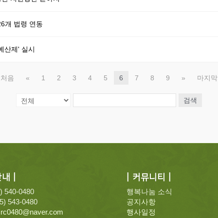
26개 법령 연동
예산제' 실시
처음
«
1
2
3
4
5
6
7
8
9
»
마지막
검색
내 |
| 커뮤니티 |
5) 540-0480
행복나눔 소식
55) 543-0480
공지사항
crc0480@naver.com
행사일정