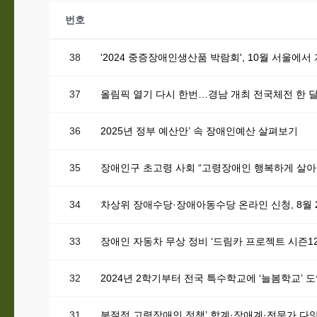
번호
38
'2024 중증장애인생산품 박람회', 10월 서울에서
37
올림픽 열기 다시 한번…경남 개최 전국체전 한 
36
2025년 정부 예산안’ 속 장애인예산 살펴보기
35
장애인구 초고령 사회 “고령장애인 행복하게 살아갈
34
차상위 장애수당·장애아동수당 온라인 신청, 8월 
33
장애인 자동차 무상 정비 ‘드림카 프로젝트 시즌12
32
2024년 2학기부터 전국 특수학교에 ‘늘봄학교’ 
31
분절적 고령장애인 정책’ 학계·장애계·전문가 다