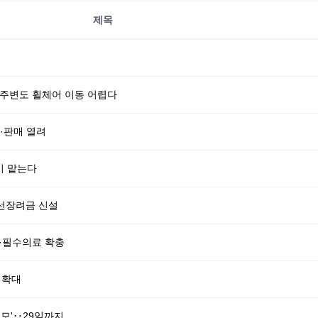
제목
 주변도 휠체어 이동 어렵다
·판매 열려
이 맡는다
선장려금 신설
화·필수의료 확충
 확대
공모'‥29일까지