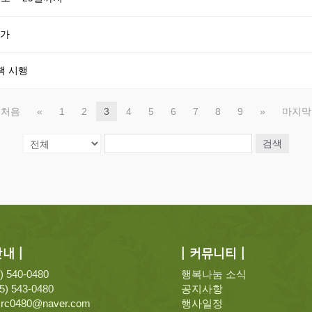
참가
책 시행
처음
«
1
2
3
4
5
6
7
8
9
»
마지막
검색
내 |
| 커뮤니티 |
5) 540-0480
행복나눔 소식
55) 543-0480
공지사항
crc0480@naver.com
행사일정