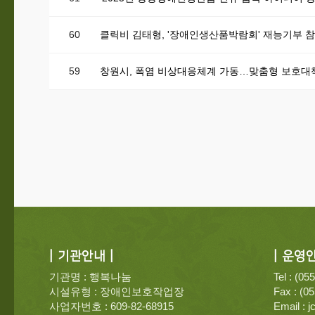
60
클릭비 김태형, '장애인생산품박람회' 재능기부 
59
창원시, 폭염 비상대응체계 가동…맞춤형 보호대
| 기관안내 |
| 운영안
기관명 : 행복나눔
Tel : (05
시설유형 : 장애인보호작업장
Fax : (0
사업자번호 : 609-82-68915
Email :
j