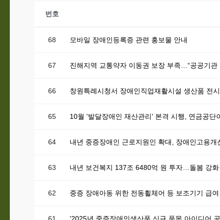
번호
68
모바일 장애인등록증 관련 홍보물 안내
67
진해지역 교통약자 이동권 보장 부족…“공공기관
66
창원특례시청서 장애인직업재활시설 생산품 전시
65
10월 '발달장애인 재산관리' 본격 시행, 연금공단
64
내년 중증장애인 근로지원인 확대, 장애인고용개
63
내년 보건복지 137조 6480억 원 투자…돌봄 강
62
중증 장애아동 위한 전동휠체어 등 보조기기 급여
61
'2025년 중증장애인생산품 신규 품목 아이디어 