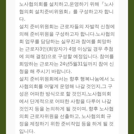
노사협의회를 설치하고
,
운영하기 위해
『
노사
협의회 설치준비위원회
』
를 구성하고자 합니
다
.
설치 준비위원회는 근로자들의 자발적 신청에
의해 준비위원을 구성하고자 합니다
.
노사협의
회 업무를 담당하는 실무진과 참여를 희망하
는 근로자
3
인
(
희망자가
4
명 이상일 경우 추첨
에 의해 결정
)
으로 구성할 예정입니다
.
참여를
희망하는 근로자는
24
년
5
월
31
일까지 참여 신
청을 해 주시기 바랍니다
.
설치 준비위원회에서는 향후 행복나눔에서 노
사협의회를 어떻게 운영해 나갈 것인지
,
그 구
성은 어떠한 방식으로 할 것인지
,
노사협의회
에서 단계적으로 어떠한 사항을 다루어 나갈
것인지 등을 논의하게 될 것이며
,
향후 노사협
의회 근로자위원을 선출하고
,
노사협의회 규
정을 제정하기 위한 준비작업 등을 하게 될 것
입니다
.