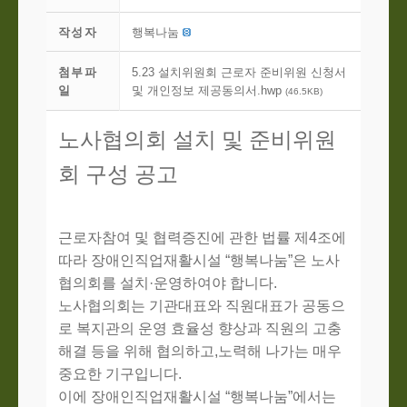
작성자
행복나눔
첨부파
5.23 설치위원회 근로자 준비위원 신청서
일
및 개인정보 제공동의서.hwp
(46.5KB)
노사협의회 설치 및 준비위원
회 구성 공고
근로자참여 및 협력증진에 관한 법률 제
4
조에
따라 장애인직업재활시설
“
행복나눔
”
은 노사
협의회를 설치
·
운영하여야 합니다
.
노사협의회는 기관대표와 직원대표가 공동으
로 복지관의 운영 효율성 향상과 직원의 고충
해결 등을 위해 협의하고
,
노력해 나가는 매우
중요한 기구입니다
.
이에
장애인직업재활시설
“
행복나눔
”
에서는