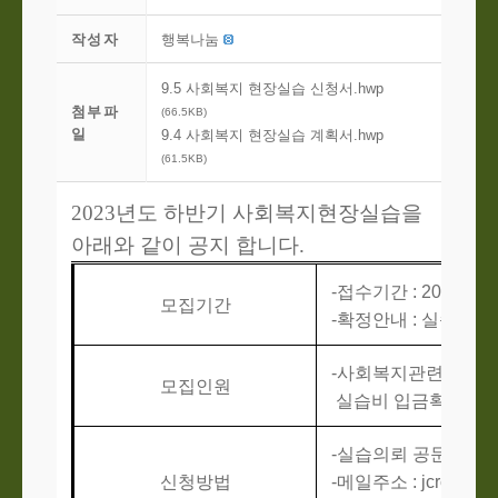
작성자
행복나눔
9.5 사회복지 현장실습 신청서.hwp
첨부파
(66.5KB)
일
9.4 사회복지 현장실습 계획서.hwp
(61.5KB)
2023
년도 하반기 사회복지현장실습을
아래와 같이 공지 합니다.
-
접수기간
: 2023.9.5
모집기간
-
확정안내
: 실습신
-
사회복지관련학과 
모집인원
실습비 입금확인 순
-
실습의뢰 공문 및 실
신청방법
-
메일주소
:
jcrc0480