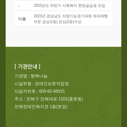
-
2023년도 하반기 사회복지 현장실습생 모집
2023년 경상남도 지방기능경기대회 제과제빵
다음
부문 금상(1등) 은상(2등)수상
| 기관안내 |
기관명 : 행복나눔
시설유형 : 장애인보호작업장
사업자번호 : 609-82-68915
주소 : 진해구 진해대로 1101(풍호동)
진해장애인복지관 1층(본점)