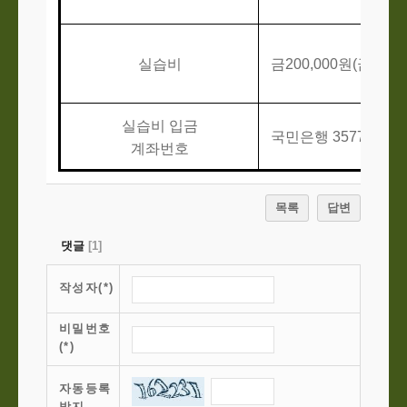
실습비
금
200,000
원
(
금이십
실습비 입금
국민은행
357701-04
계좌번호
목록
답변
댓글
[
1
]
작성자(*)
비밀번호
(*)
자동등록
방지