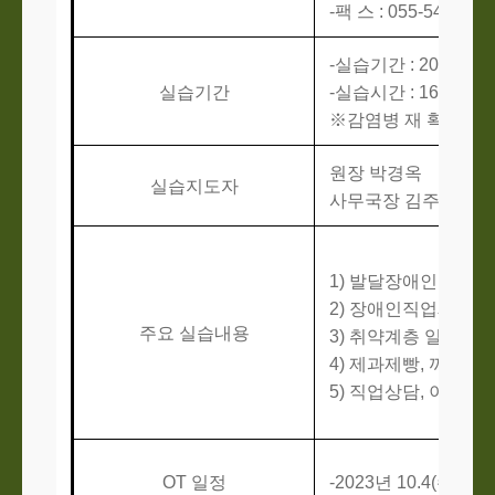
-
팩 스
: 055-543-048
-
실습기간
: 2023.10.
실습기간
-
실습시간
: 160
시간
※감염병
재 확산 등
원장 박경옥
실습지도자
사무국장 김주철
(
실
1)
발달장애인의 직업
2)
장애인직업재활시
주요 실습내용
3)
취약계층 일자리 
4)
제과제빵
,
까페
,
임
5)
직업상담
,
이용자 
OT
일정
-2023
년
10
.4(수
) /
행