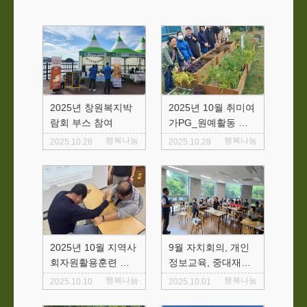
2025년 창원복지박
2025년 10월 취미여
람회 부스 참여
가PG_원예활동 진
행
행복나눔
행복나눔
2025.10.28
2025.10.28
2025년 10월 지역사
9월 자치회의, 개인
회자원활용훈련 명
정보교육, 중대재해
절 맞이 놀이 한마당
처벌법교육
행복나눔
행복나눔
2025.10.10
2025.10.01