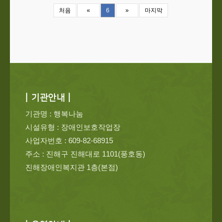
처음
«
6
»
마지막
| 기관안내 |
기관명 : 행복나눔
시설유형 : 장애인보호작업장
사업자번호 : 609-82-68915
주소 : 진해구 진해대로 1101(풍호동)
진해장애인복지관 1층(본점)