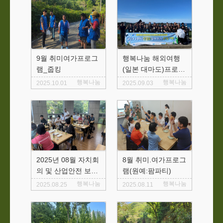
9월 취미여가프로그
행복나눔 해외여행
램_줍킹
(일본 대마도)프로그
램 진행
행복나눔
행복나눔
2025.10.01
2025.09.03
2025년 08월 자치회
8월 취미.여가프로그
의 및 산업안전 보건
램(원예:팜파티)
교육
행복나눔
행복나눔
2025.08.25
2025.08.11