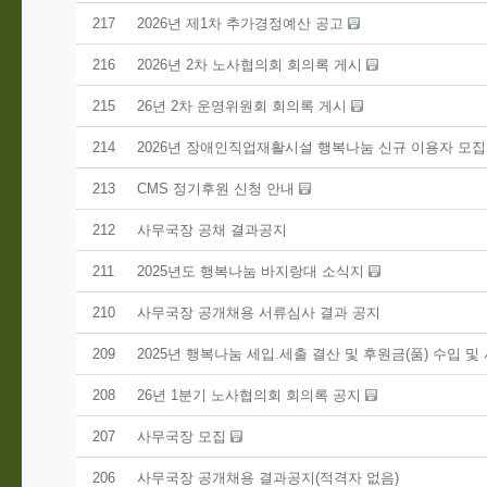
217
2026년 제1차 추가경정예산 공고
216
2026년 2차 노사협의회 회의록 게시
215
26년 2차 운영위원회 회의록 게시
214
2026년 장애인직업재활시설 행복나눔 신규 이용자 모
213
CMS 정기후원 신청 안내
212
사무국장 공채 결과공지
211
2025년도 행복나눔 바지랑대 소식지
210
사무국장 공개채용 서류심사 결과 공지
209
2025년 행복나눔 세입.세출 결산 및 후원금(품) 수입 및
208
26년 1분기 노사협의회 회의록 공지
207
사무국장 모집
206
사무국장 공개채용 결과공지(적격자 없음)