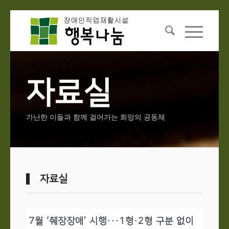
자료실
가난한 이들과 함께 걸어가는 희망의 공동체
자료실
7월 ‘췌장장애’ 시행···1형·2형 구분 없이