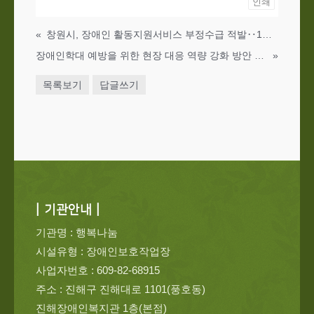
인쇄
«
창원시, 장애인 활동지원서비스 부정수급 적발‥1개 기관 지정취소
장애인학대 예방을 위한 현장 대응 역량 강화 방안 논의
»
목록보기
답글쓰기
| 기관안내 |
기관명 : 행복나눔
시설유형 : 장애인보호작업장
사업자번호 : 609-82-68915
주소 : 진해구 진해대로 1101(풍호동)
진해장애인복지관 1층(본점)