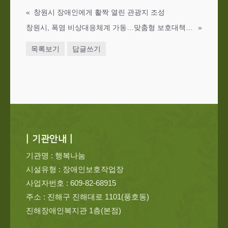
«
창원시 장애인에게 활짝 열린 관광지 조성
창원시, 폭염 비상대응체계 가동…맞춤형 보호대책 시행
»
목록보기
답글쓰기
| 기관안내 |
기관명 : 행복나눔
시설유형 : 장애인보호작업장
사업자번호 : 609-82-68915
주소 : 진해구 진해대로 1101(풍호동)
진해장애인복지관 1층(본점)