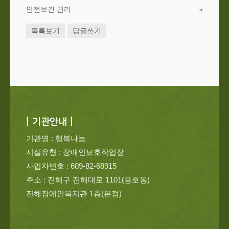
안전보건 관리
»
목록보기
답글쓰기
| 기관안내 |
기관명 : 행복나눔
시설유형 : 장애인보호작업장
사업자번호 : 609-82-68915
주소 : 진해구 진해대로 1101(풍호동)
진해장애인복지관 1층(본점)