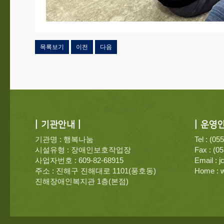
목록보기
이전
다음
| 기관안내 |
| 운영안
기관명 : 행복나눔
Tel : (05
시설유형 : 장애인보호작업장
Fax : (0
사업자번호 : 609-82-68915
Email :
j
주소 : 진해구 진해대로 1101(풍호동)
Home :
w
진해장애인복지관 1층(본점)