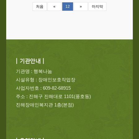
처음
«
12
»
마지막
| 기관안내 |
기관명 : 행복나눔
시설유형 : 장애인보호작업장
사업자번호 : 609-82-68915
주소 : 진해구 진해대로 1101(풍호동)
진해장애인복지관 1층(본점)