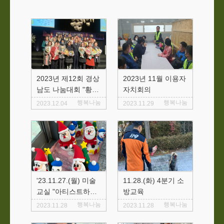
2023년 제12회 경상
2023년 11월 이용자
남도 나눔대회 "황금
자치회의
봉사상" 포상
행복나눔
행복나눔
2023.12.04
2023.11.29
'23.11.27.(월) 미술
11.28.(화) 4분기 소
교실 "아티스트하우
방교육
스"
행복나눔
행복나눔
2023.11.28
2023.11.28